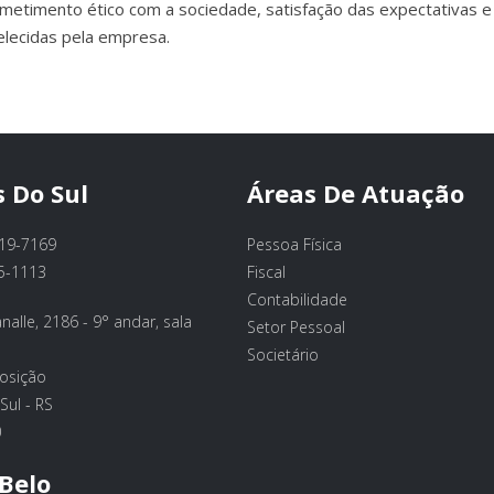
metimento ético com a sociedade, satisfação das expectativas e
elecidas pela empresa.
 Do Sul
Áreas De Atuação
119-7169
Pessoa Física
5-1113
Fiscal
Contabilidade
nalle, 2186 - 9° andar, sala
Setor Pessoal
Societário
posição
Sul - RS
0
Belo