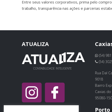
Entre seus valores corporativos, prima pelo compro
trabalho, transparência nas ações e parcerias estab
ATUALIZA
Caxias
(54) 98
(54) 302
Rua Dal Ca
9018
Bairro Ex
Caxias do 
95080-15
Porto 