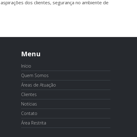
 aspirações dos clientes, segurança no ambiente de
Menu
Início
Quem Somos
Áreas de Atuação
Clientes
Notícias
Contato
Área Restrita